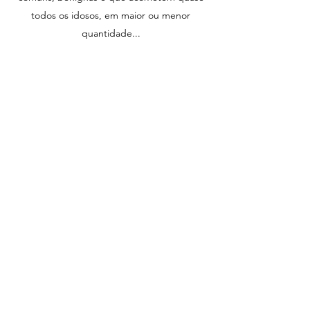
todos os idosos, em maior ou menor
quantidade...
Saiba mais
CÂNCER DE PELE