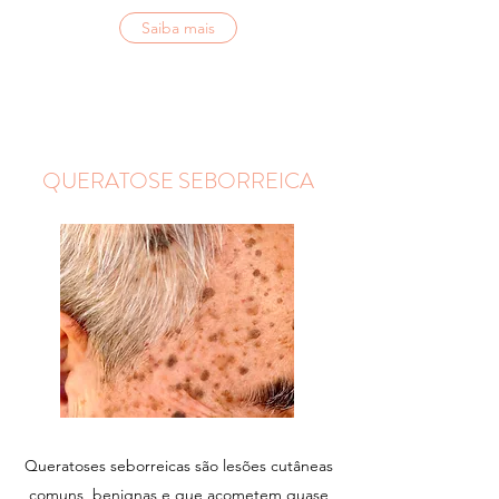
Saiba mais
QUERATOSE SEBORREICA
Queratoses seborreicas são lesões cutâneas
comuns, benignas e que acometem quase