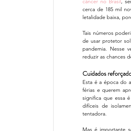
câncer no Brasil
, s
cerca de 185 mil n
letalidade baixa, po
Tais números poderi
de usar protetor so
pandemia. Nesse ve
reduzir as chances d
Cuidados reforçado
Esta é a época do 
férias e querem aprov
significa que essa 
difíceis de isolam
tentadora. 
Mas é importante s