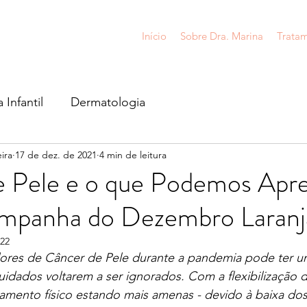
Início
Sobre Dra. Marina
Tratam
Infantil
Dermatologia
ira
17 de dez. de 2021
4 min de leitura
 Pele e o que Podemos Apr
mpanha do Dezembro Laranj
022
ores de Câncer de Pele durante a pandemia pode ter um
uidados voltarem a ser ignorados. Com a flexibilização 
iamento físico estando mais amenas - devido à baixa do