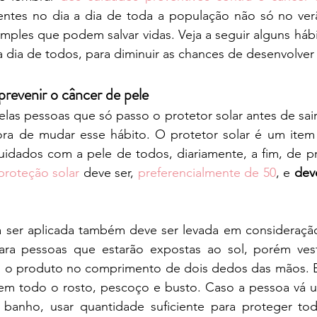
entes no dia a dia de toda a população não só no ver
imples que podem salvar vidas. Veja a seguir alguns há
 a dia de todos, para diminuir as chances de desenvolve
 prevenir o câncer de pele
as pessoas que só passo o protetor solar antes de sair 
hora de mudar esse hábito. O protetor solar é um item 
uidados com a pele de todos, diariamente, a fim, de pr
proteção solar
 deve ser, 
preferencialmente de 50
, e 
deve
a ser aplicada também deve ser levada em consideração
ara pessoas que estarão expostas ao sol, porém vest
 o produto no comprimento de dois dedos das mãos. E
em todo o rosto, pescoço e busto. Caso a pessoa vá us
banho, usar quantidade suficiente para proteger tod