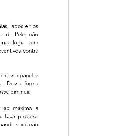
s, lagos e rios 
r de Pele, não 
matologia vem 
eventivos contra 
o nosso papel é 
a. Dessa forma 
sa diminuir. 
r ao máximo a 
. Usar protetor 
uando você não 