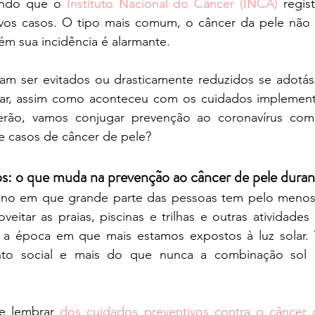
endo que o 
Instituto Nacional do Câncer (INCA)
 regis
ovos casos. O tipo mais comum, o câncer da pele não
rém sua incidência é alarmante. 
am ser evitados ou drasticamente reduzidos se adotás
lar, assim como aconteceu com os cuidados implement
rão, vamos conjugar prevenção ao coronavírus com 
e casos de câncer de pele?
s: o que muda na prevenção ao câncer de pele duran
ano em que grande parte das pessoas tem pelo menos 
eitar as praias, piscinas e trilhas e outras atividades a
é a época em que mais estamos expostos à luz solar. 
ento social e mais do que nunca a combinação sol 
e lembrar 
dos cuidados preventivos contra o câncer 