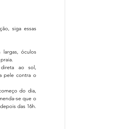
ão, siga essas 
argas, óculos 
praia.
ireta ao sol, 
a pele contra o 
começo do dia, 
omenda-se que o 
dia seja aproveitado de outra forma, podendo voltar a exposição ao sol depois das 16h. 