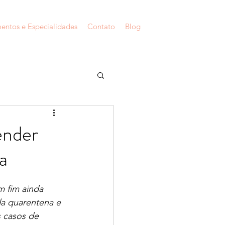
entos e Especialidades
Contato
Blog
ender
a
 fim ainda 
da quarentena e 
s casos de 