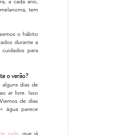
tra, a cada ano, 
 melanoma, tem 
semos o hábito 
ados durante a 
cuidados para 
te o verão?
alguns dias de 
o ar livre. Isso 
Viemos de dias 
+ água parece 
de pele
, que já 