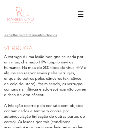
<< Voltar para tratamentos clínicos
VERRUGA
A verruga é uma lesão benigna causada por
um vírus, chamado HPV (papilomavírus
humano). Há mais de 200 tipos de vírus HPV e
alguns são responsáveis pelas verrugas,
enquanto outros pelos cânceres (ex: câncer
de colo do útero). Assim sendo, as verrugas
comuns na infância e adolescência não correm
o risco de virar câncer.
A infecção ocorre pelo contato com objetos
contaminados e também ocorre por
autoinoculação (infecção de outras partes do
corpo). As lesões genitais (condiloma
acuminado) e os papilomas laríngeos podem